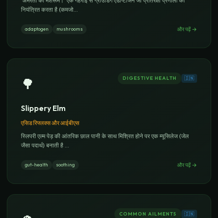
'अमरता का मशरूम।' एक गहराई से ग्राउंडिंग एडाप्टोजेन जो प्रतिरक्षा प्रणाली को
नियंत्रित करता है (कमजो
...
और पढ़ें
→
adaptogen
mushrooms
DIGESTIVE HEALTH
🇮🇳
🌳
Slippery Elm
एसिड रिफ्लक्स और आईबीएस
स्लिपरी एल्म पेड़ की आंतरिक छाल पानी के साथ मिश्रित होने पर एक म्यूसिलेज (जेल
जैसा पदार्थ) बनाती है
...
और पढ़ें
→
gut-health
soothing
COMMON AILMENTS
🇮🇳