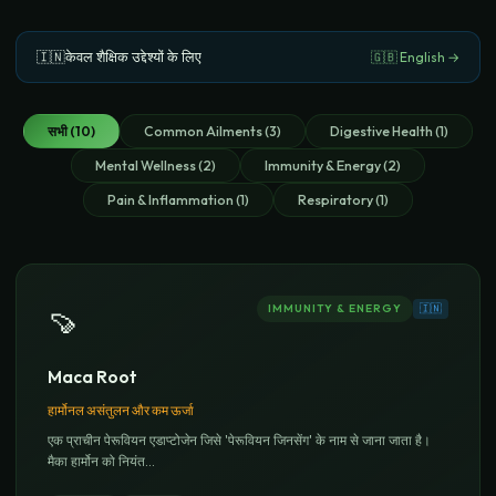
🇮🇳
केवल शैक्षिक उद्देश्यों के लिए
🇬🇧 English →
सभी
(
10
)
Common Ailments
(
3
)
Digestive Health
(
1
)
Mental Wellness
(
2
)
Immunity & Energy
(
2
)
Pain & Inflammation
(
1
)
Respiratory
(
1
)
IMMUNITY & ENERGY
🇮🇳
🍠
Maca Root
हार्मोनल असंतुलन और कम ऊर्जा
एक प्राचीन पेरूवियन एडाप्टोजेन जिसे 'पेरूवियन जिनसेंग' के नाम से जाना जाता है।
मैका हार्मोन को नियंत
...