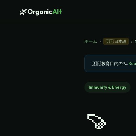
🌿
Organic
Alt
ホーム
›
›
🇯🇵
日本語
🇯🇵
教育目的のみ
.
Rea
Immunity & Energy
🍠