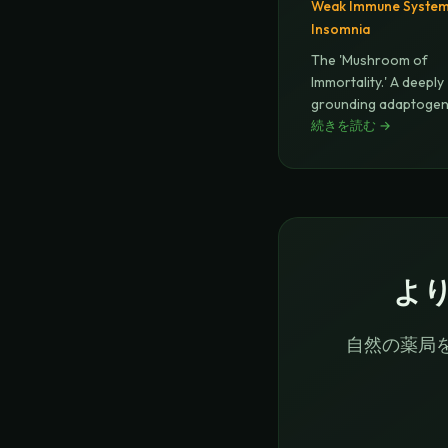
Weak Immune System
Insomnia
The 'Mushroom of
Immortality.' A deeply
grounding adaptogen
modulates the i
続きを読む
→
...
よ
自然の薬局