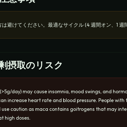
は避けてください。最適なサイクル (4 週間オン、1 週
過剰摂取のリスク
 (>5g/day) may cause insomnia, mood swings, and hormon
can increase heart rate and blood pressure. People with 
d use caution as maca contains goitrogens that may inte
at high doses.