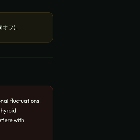
間オフ)。
al fluctuations.
thyroid
rfere with