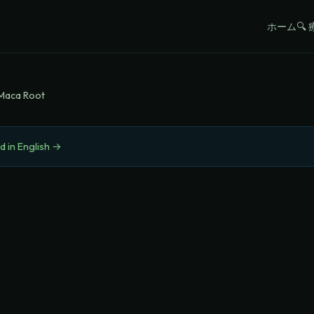
ホーム
🔍
Maca Root
d in English →