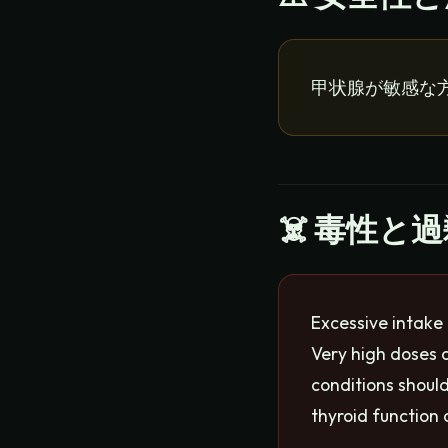
甲状腺が敏感な方
☠️ 毒性と
Excessive intake
Very high doses 
conditions shoul
thyroid function 