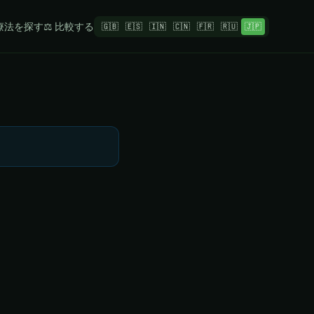
 療法を探す
⚖️ 比較する
🇬🇧
🇪🇸
🇮🇳
🇨🇳
🇫🇷
🇷🇺
🇯🇵