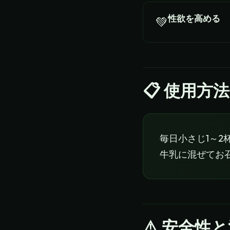
性欲を高める
💚
📋
使用方法
毎日小さじ1～
牛乳に混ぜてお
⚠️ 安全性