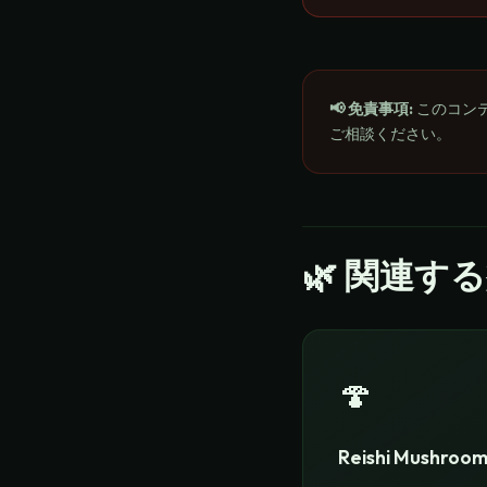
📢 免責事項
:
このコン
ご相談ください。
🌿
関連する
🍄
Reishi Mushroo