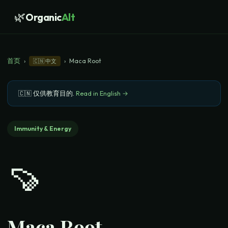
🌿
Organic
Alt
首页
›
›
Maca Root
🇨🇳
中文
🇨🇳
仅供教育目的
.
Read in English →
Immunity & Energy
🍠
Maca Root