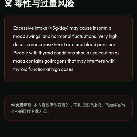
☠️ 毒性与过量风险
Excessive intake (>5g/day) may cause insomnia,
mood swings, and hormonal fluctuations. Very high
doses can increase heart rate and blood pressure.
People with thyroid conditions should use caution as
maca contains goitrogens that may interfere with
thyroid function at high doses.
📢 免责声明
:
本内容仅供教育目的，不构成医疗建议。请始终咨询
合格的医疗专业人员。