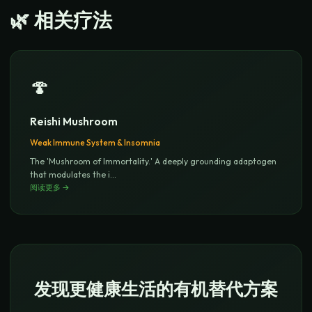
🌿
相关疗法
🍄
Reishi Mushroom
Weak Immune System & Insomnia
The 'Mushroom of Immortality.' A deeply grounding adaptogen
that modulates the i
...
阅读更多
→
发现更健康生活的有机替代方案