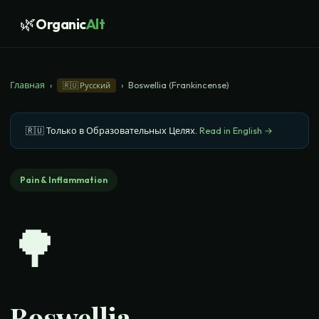
🌿
Organic
Alt
Главная
›
›
Boswellia (Frankincense)
🇷🇺
Русский
🇷🇺
Только в Образовательных Целях
.
Read in English →
Pain & Inflammation
🌳
Boswellia