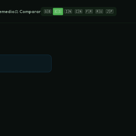
Remedio
⚖️ Comparar
🇬🇧
🇪🇸
🇮🇳
🇨🇳
🇫🇷
🇷🇺
🇯🇵