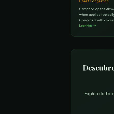
Chest Congestion
Camphor opens airw
when applied topically
Combined with coconu
for safe
Leer Más
→
...
Descubre
Explora la far