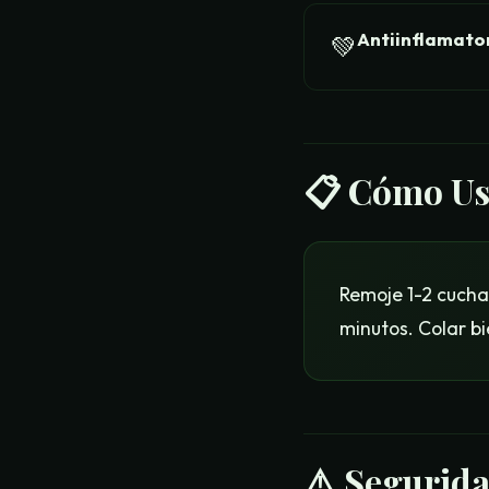
Antiinflamato
💚
📋
Cómo Us
Remoje 1-2 cucha
minutos. Colar bi
⚠️ Segurida