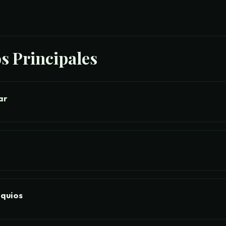
s Principales
ar
nquios