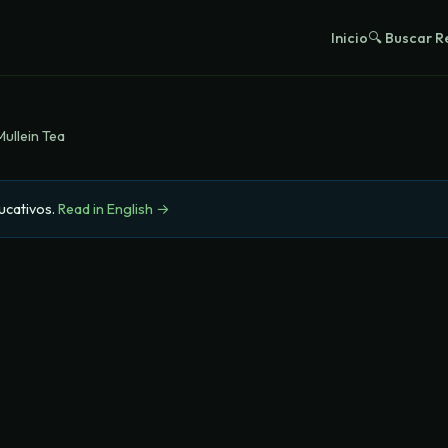
Inicio
🔍 Buscar 
Mullein Tea
ucativos
.
Read in English →