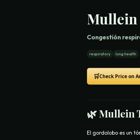
Mullein
Congestión respir
respiratory
lung health
🛒
Check Price on 
🌿
Mullein 
El gordolobo es un t