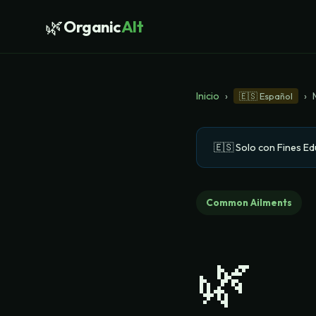
🌿
Organic
Alt
Inicio
›
›
🇪🇸
Español
🇪🇸
Solo con Fines Ed
Common Ailments
🌿