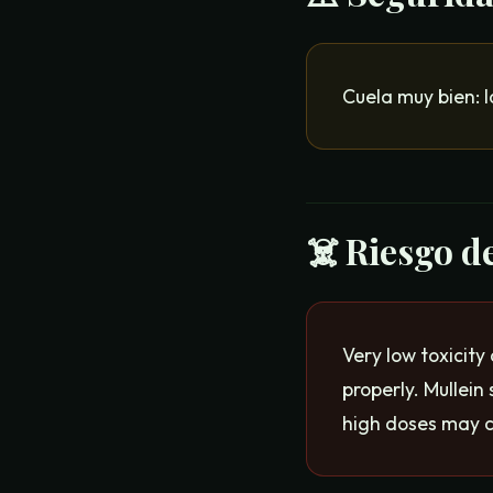
Cuela muy bien: l
☠️ Riesgo d
Very low toxicity 
properly. Mullein
high doses may c