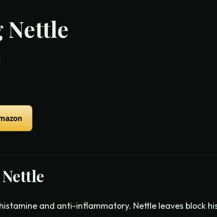
 Nettle
s
Amazon
 Nettle
ihistamine and anti-inflammatory. Nettle leaves block hi