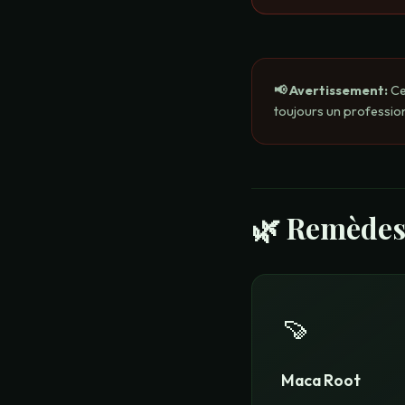
📢 Avertissement
:
Ce
toujours un profession
🌿
Remèdes
🍠
Maca Root