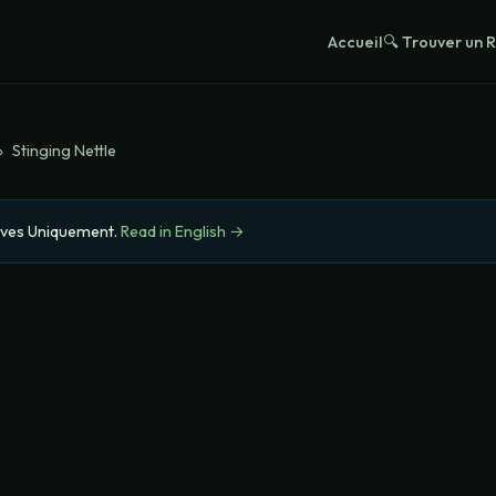
Accueil
🔍 Trouver un
›
Stinging Nettle
tives Uniquement
.
Read in English →