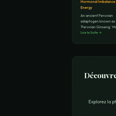
Hormonal Imbalance
Energy
An ancient Peruvian
adaptogen known as
'Peruvian Ginseng.' 
balances hormone
Lire la Suite
→
...
Découvrez
Explorez la p