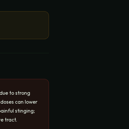
 due to strong
h doses can lower
ainful stinging;
e tract.