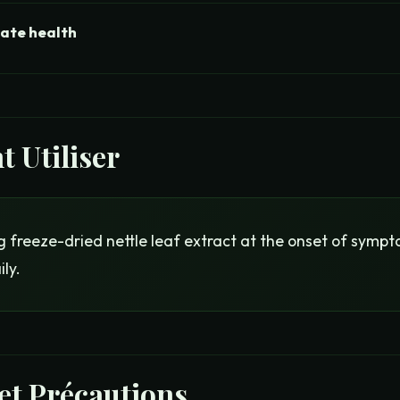
ate health
 Utiliser
reeze-dried nettle leaf extract at the onset of sympto
ily.
 et Précautions