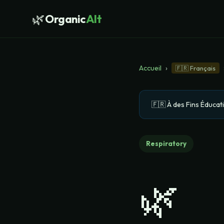
🌿
Organic
Alt
Accueil
›
🇫🇷
Français
🇫🇷
À des Fins Éduca
Respiratory
🌿