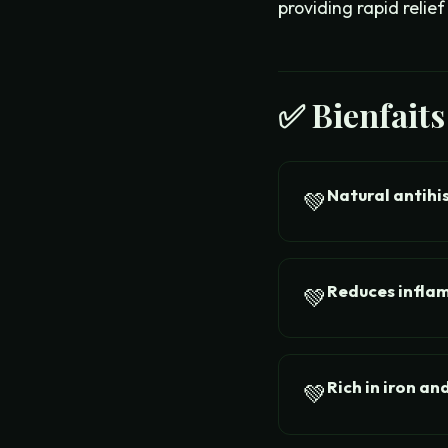
providing rapid reli
✅
Bienfait
Natural antih
💚
Reduces infla
💚
Rich in iron an
💚