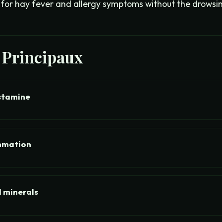
ef for hay fever and allergy symptoms without the drowsi
s Principaux
istamine
mmation
d minerals