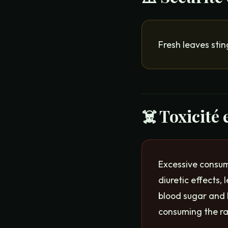
Fresh leaves stin
☠️ Toxicité
Excessive consump
diuretic effects,
blood sugar and b
consuming the ra