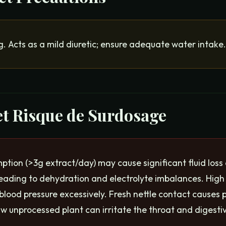
g. Acts as a mild diuretic; ensure adequate water intake.
 et Risque de Surdosage
tion (>3g extract/day) may cause significant fluid loss
 leading to dehydration and electrolyte imbalances. Hig
lood pressure excessively. Fresh nettle contact causes p
w unprocessed plant can irritate the throat and digestiv