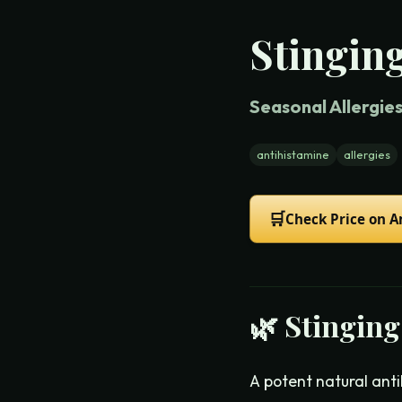
Stinging
Seasonal Allergie
antihistamine
allergies
🛒
Check Price on 
🌿
Stinging
A potent natural ant