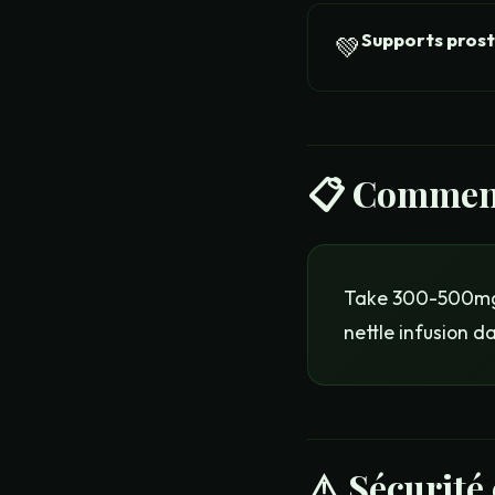
Supports prost
💚
📋
Comment
Take 300-500mg f
nettle infusion da
⚠️ Sécurité