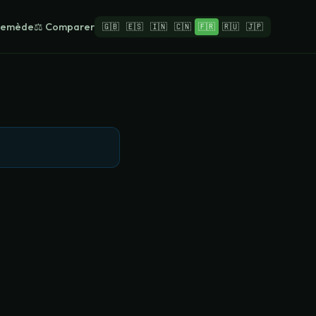
 Remède
⚖️ Comparer
🇬🇧
🇪🇸
🇮🇳
🇨🇳
🇫🇷
🇷🇺
🇯🇵